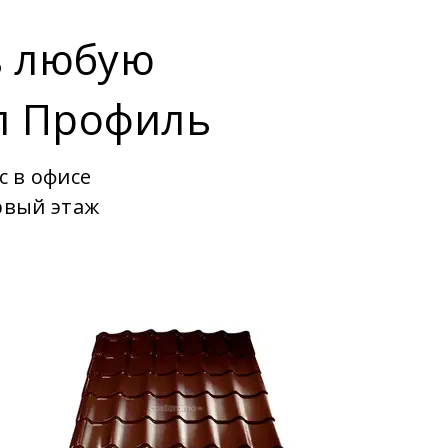
ь любую
л Профиль
с в офисе
рвый этаж