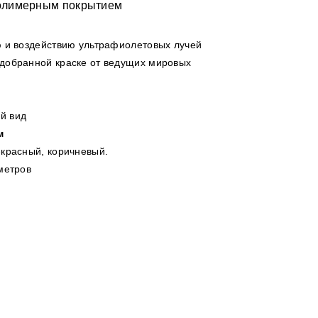
полимерным покрытием
ю и воздействию ультрафиолетовых лучей
добранной краске от ведущих мировых
й вид
м
-красный, коричневый.
метров